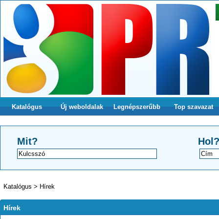
Katalógus
Új weboldalak
Legnépszerűbb
Top szavazat
Mit?
Hol
Katalógus
>
Hírek
Hírek