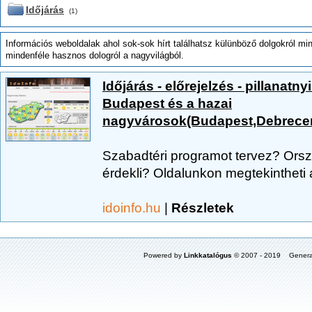
Időjárás
(1)
Információs weboldalak ahol sok-sok hírt találhatsz külünböző dolgokról min
mindenféle hasznos dologról a nagyvilágból.
Időjárás - előrejelzés - pillanatny
Budapest és a hazai
nagyvárosok(Budapest,Debrecen
Szabadtéri programot tervez? Orsz
érdekli? Oldalunkon megtekintheti a
idoinfo.hu
|
Részletek
Powered by
Linkkatalógus
© 2007 - 2019 Genera