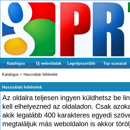
Katalógus
Új weboldalak
Legnépszerűbb
Top szavazat
Katalógus
>
Használati feltételek
Használati feltételek
Az oldalra teljesen ingyen küldhetsz be lin
kell elhelyezned az oldaladon. Csak azoka
akik legalább 400 karakteres egyedi szöv
megtaláljuk más weboldalon is akkor töröl