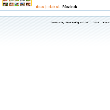
doras.jatekok.sk
|
Részletek
Powered by
Linkkatalógus
© 2007 - 2019 Genera