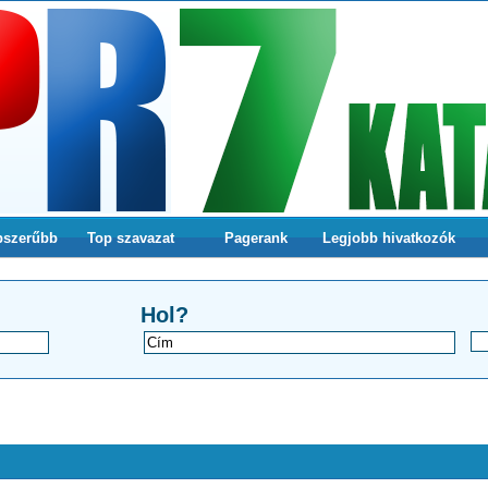
pszerűbb
Top szavazat
Pagerank
Legjobb hivatkozók
a webodlalunkra
Hol?