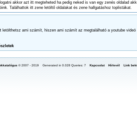
álogatni akkor azt itt megteheted ha pedig neked is van egy zenés oldalad akk
óink. Találhattok itt zene letöltő oldalakat és zene hallgatáshoz toplistákat.
ét letölthetsz ami számít, hiszen ami számít az megtalálható a youtube videó
szletek
nkkatalógus
© 2007 - 2019 Generated in 0.028 Queries: 7
Kapcsolat
Hírlevél
Link bekü