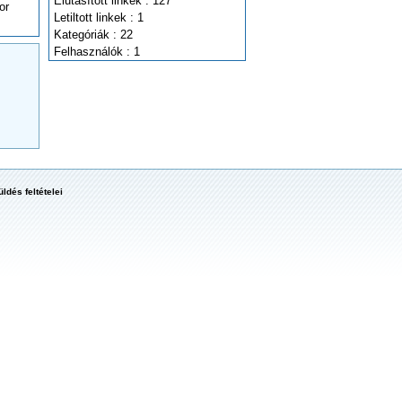
Elutasított linkek : 127
or
Letiltott linkek : 1
Kategóriák : 22
Felhasználók : 1
ldés feltételei