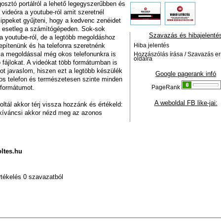
osztó portálról a lehető legegyszerűbben és
videóra a youtube-ról amit szeretnél
lippeket gyűjteni, hogy a kedvenc zenéidet
, esetleg a számítógépeden. Sok-sok
Szavazás és hibajelenté
t a youtube-ról, de a legtöbb megoldáshoz
lepítenünk és ha telefonra szeretnénk
Hiba jelentés
 a megoldással még okos telefonunkra is
Hozzászólás írása / Szavazás er
oldalra
 fájlokat. A videókat több formátumban is
ot javaslom, hiszen ezt a legtöbb készülék
Google pagerank infó
os telefon és természetesen szinte minden
 formátumot.
PageRank
A weboldal FB like-jai:
oltál akkor térj vissza hozzánk és értékeld:
l kíváncsi akkor nézd meg az azonos
oltes.hu
rtékelés 0 szavazatból