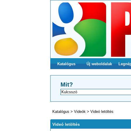
Katalógus
Új weboldalak
Legné
Mit?
Katalógus
>
Videók
>
Videó letöltés
Videó letöltés