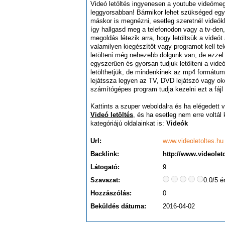
Videó letöltés ingyenesen a youtube videómeg
leggyorsabban! Bármikor lehet szükséged egy 
máskor is megnézni, esetleg szeretnél videók
így hallgasd meg a telefonodon vagy a tv-den
megoldás létezik arra, hogy letöltsük a videó
valamilyen kiegészítőt vagy programot kell te
letölteni még nehezebb dolgunk van, de ezzel
egyszerűen és gyorsan tudjuk letölteni a videó
letölthetjük, de mindenkinek az mp4 formátum
lejátssza legyen az TV, DVD lejátszó vagy ok
számítógépes program tudja kezelni ezt a fájl
Kattints a szuper weboldalra és ha elégedett v
Videó letöltés
, és ha esetleg nem erre voltá
kategóriájú oldalainkat is:
Videók
Url:
www.videoletoltes.hu
Backlink:
http://www.videolet
Látogató:
9
Szavazat:
0.0/5 é
Hozzászólás:
0
Beküldés dátuma:
2016-04-02