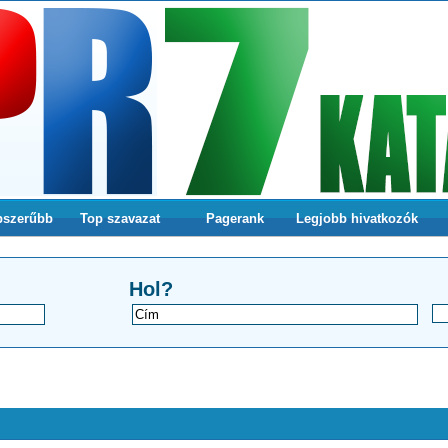
pszerűbb
Top szavazat
Pagerank
Legjobb hivatkozók
a webodlalunkra
Hol?