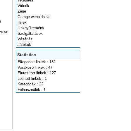
Tetépítés
Videók
Zene
Garage weboldalak
s
Hírek
Linkgyűjtemény
re az
Szolgáltatások
Vásárlás
Játékok
Statistics
Elfogadott linkek : 152
Várakozó linkek : 47
Elutasított linkek : 127
Letiltott linkek : 1
Kategóriák : 22
Felhasználók : 1